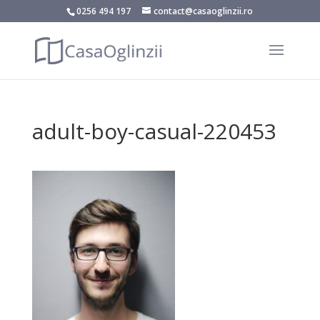
0256 494 197
contact@casaoglinzii.ro
adult-boy-casual-220453