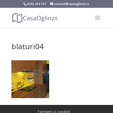
0256 494 197
contact@casaoglinzii.ro
blaturi04
Termeni și condiții