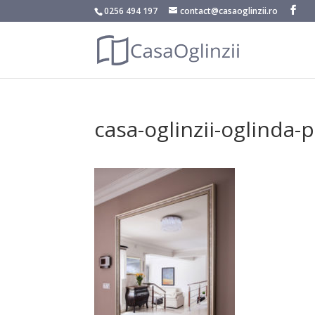
0256 494 197
contact@casaoglinzii.ro
casa-oglinzii-oglinda-