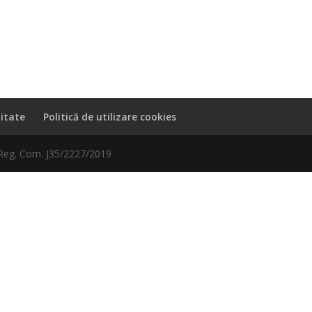
litate
Politică de utilizare cookies
 Reg. Com. J35/2227/2019