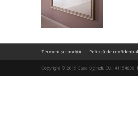
Termeni și condiții
Politică de confidenția
Copyright © 2019 Casa Oglinzii, CUI: 41154830,