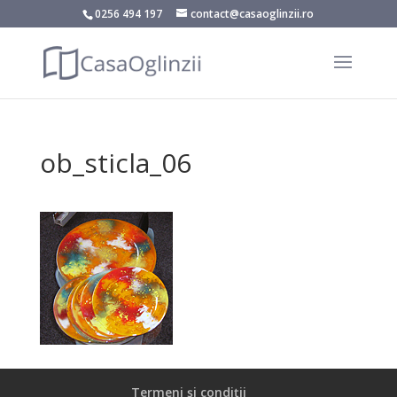
0256 494 197
contact@casaoglinzii.ro
ob_sticla_06
Termeni și condiții