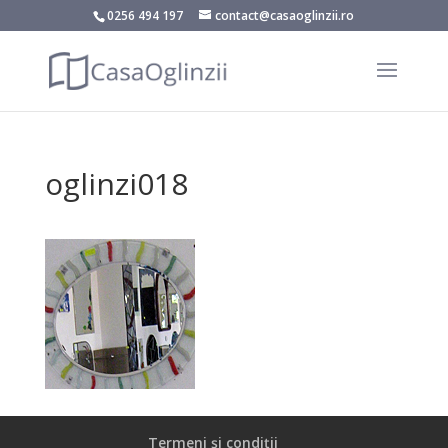
0256 494 197
contact@casaoglinzii.ro
oglinzi018
Termeni și condiții