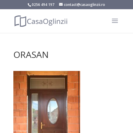
0256 494 197
contact@casaoglinzii.ro
ORASAN